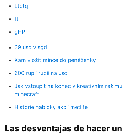
Ltctq
ft
gHP
39 usd v sgd
Kam vložit mince do peněženky
600 rupií rupií na usd
Jak vstoupit na konec v kreativním režimu
minecraft
Historie nabídky akcií metlife
Las desventajas de hacer un