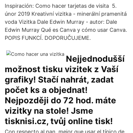
Inspiración: Como hacer tarjetas de visita 5.
únor 2019 Kreativní vizitka - minerální pramenitá
voda Vizitka Dale Edwin Murray - autor: Dale
Edwin Murray Qué es Canva y cómo usar Canva.
POPIS FUNKCÍ. DOPORUČUJEME.
Nejjednodušší
možnost tisku vizitek z Vaší
grafiky! Stačí nahrát, zadat
počet ks a objednat!
Nejpozději do 72 hod. máte
vizitky na stole! Jsme
tisknisi.cz, tvůj online tisk!
Con respecto al pan, mejor que usar el típico de