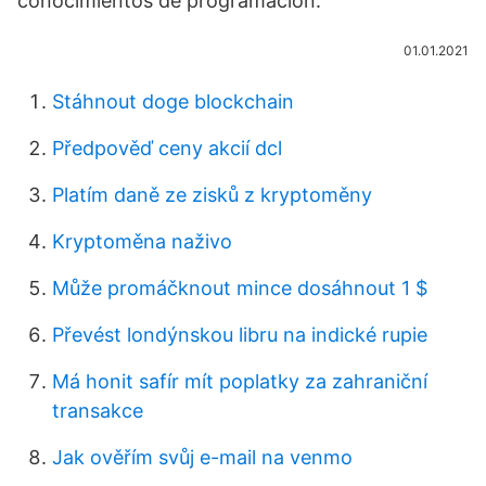
conocimientos de programación.
01.01.2021
Stáhnout doge blockchain
Předpověď ceny akcií dcl
Platím daně ze zisků z kryptoměny
Kryptoměna naživo
Může promáčknout mince dosáhnout 1 $
Převést londýnskou libru na indické rupie
Má honit safír mít poplatky za zahraniční
transakce
Jak ověřím svůj e-mail na venmo