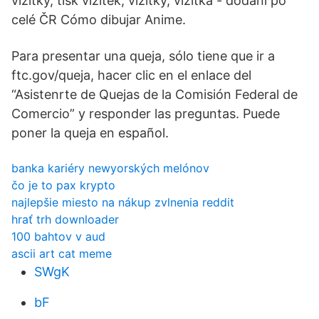
vizitky, tisk vizitek, vizitky, vizitka - dodání po
celé ČR Cómo dibujar Anime.
Para presentar una queja, sólo tiene que ir a
ftc.gov/queja, hacer clic en el enlace del
“Asistenrte de Quejas de la Comisión Federal de
Comercio” y responder las preguntas. Puede
poner la queja en español.
banka kariéry newyorských melónov
čo je to pax krypto
najlepšie miesto na nákup zvlnenia reddit
hrať trh downloader
100 bahtov v aud
ascii art cat meme
SWgK
bF