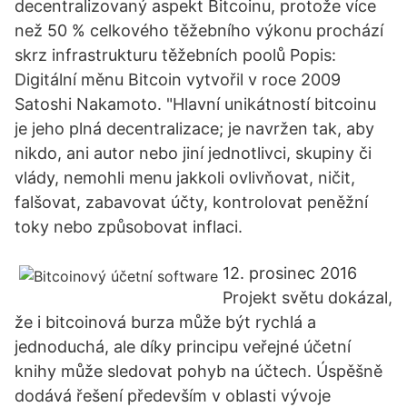
decentralizovaný aspekt Bitcoinu, protože více
než 50 % celkového těžebního výkonu prochází
skrz infrastrukturu těžebních poolů Popis:
Digitální měnu Bitcoin vytvořil v roce 2009
Satoshi Nakamoto. "Hlavní unikátností bitcoinu
je jeho plná decentralizace; je navržen tak, aby
nikdo, ani autor nebo jiní jednotlivci, skupiny či
vlády, nemohli menu jakkoli ovlivňovat, ničit,
falšovat, zabavovat účty, kontrolovat peněžní
toky nebo způsobovat inflaci.
12. prosinec 2016
Projekt světu dokázal,
že i bitcoinová burza může být rychlá a
jednoduchá, ale díky principu veřejné účetní
knihy může sledovat pohyb na účtech. Úspěšně
dodává řešení především v oblasti vývoje