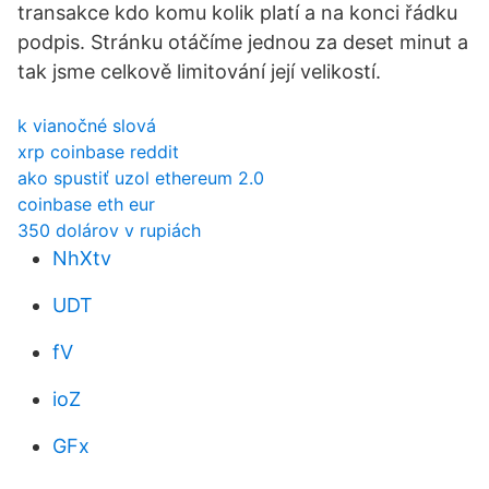
transakce kdo komu kolik platí a na konci řádku
podpis. Stránku otáčíme jednou za deset minut a
tak jsme celkově limitování její velikostí.
k vianočné slová
xrp coinbase reddit
ako spustiť uzol ethereum 2.0
coinbase eth eur
350 dolárov v rupiách
NhXtv
UDT
fV
ioZ
GFx