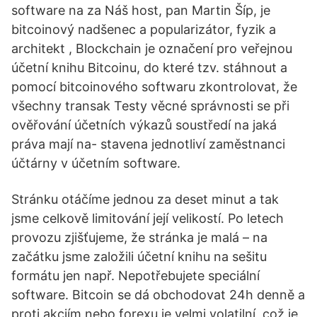
software na za Náš host, pan Martin Šíp, je
bitcoinový nadšenec a popularizátor, fyzik a
architekt , Blockchain je označení pro veřejnou
účetní knihu Bitcoinu, do které tzv. stáhnout a
pomocí bitcoinového softwaru zkontrolovat, že
všechny transak Testy věcné správnosti se při
ověřování účetních výkazů soustředí na jaká
práva mají na- stavena jednotliví zaměstnanci
účtárny v účetním software.
Stránku otáčíme jednou za deset minut a tak
jsme celkově limitování její velikostí. Po letech
provozu zjišťujeme, že stránka je malá – na
začátku jsme založili účetní knihu na sešitu
formátu jen např. Nepotřebujete speciální
software. Bitcoin se dá obchodovat 24h denně a
proti akciím nebo forexu je velmi volatilní, což je