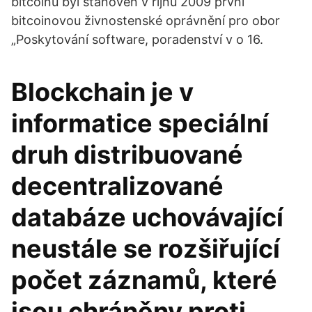
bitcoinu byl stanoven v říjnu 2009 první
bitcoinovou živnostenské oprávnění pro obor
„Poskytování software, poradenství v o 16.
Blockchain je v
informatice speciální
druh distribuované
decentralizované
databáze uchovávající
neustále se rozšiřující
počet záznamů, které
jsou chráněny proti