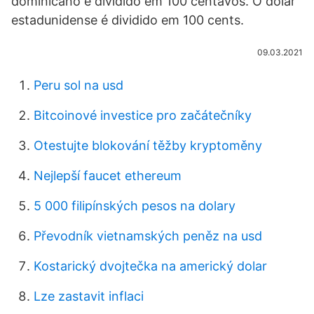
dominicano é dividido em 100 centavos. O dólar
estadunidense é dividido em 100 cents.
09.03.2021
Peru sol na usd
Bitcoinové investice pro začátečníky
Otestujte blokování těžby kryptoměny
Nejlepší faucet ethereum
5 000 filipínských pesos na dolary
Převodník vietnamských peněz na usd
Kostarický dvojtečka na americký dolar
Lze zastavit inflaci