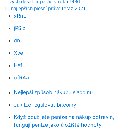
prvých desať hitparád v roku 1986
10 najlepších piesní práve teraz 2021
xRnL
jPSjz
dn
Xve
Hef
ofRAa
Nejlepší způsob nákupu siacoinu
Jak lze regulovat bitcoiny
Když použijete peníze na nákup potravin,
fungují peníze jako úložiště hodnoty